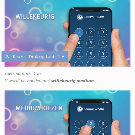
2a. Keuze - Druk op toets 1 +
Toets nummer 1 in.
U wordt verbonden met
willekeurig medium