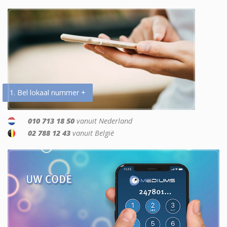
1. Bel lokaal nummer +
010 713 18 50
vanuit Nederland
02 788 12 43
vanuit België