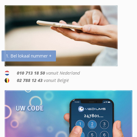
1. Bel lokaal nummer +
010 713 18 50
vanuit Nederland
02 788 12 43
vanuit België