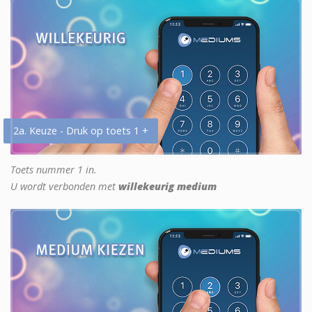
2a. Keuze - Druk op toets 1 +
Toets nummer 1 in.
U wordt verbonden met
willekeurig medium