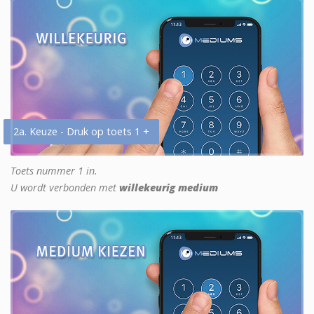
2a. Keuze - Druk op toets 1 +
Toets nummer 1 in.
U wordt verbonden met
willekeurig medium