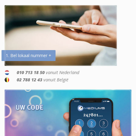
1. Bel lokaal nummer +
010 713 18 50
vanuit Nederland
02 788 12 43
vanuit België