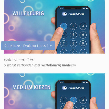
2a. Keuze - Druk op toets 1 +
Toets nummer 1 in.
U wordt verbonden met
willekeurig medium