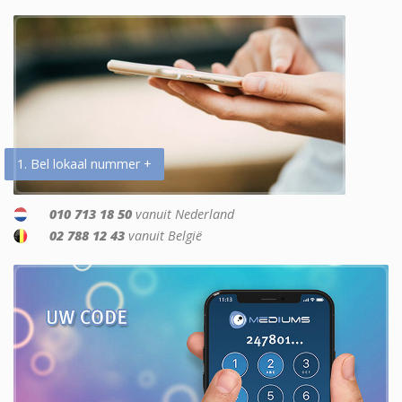
1. Bel lokaal nummer +
010 713 18 50
vanuit Nederland
02 788 12 43
vanuit België