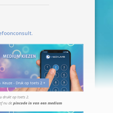
efoonconsult.
. Keuze - Druk op toets 2 +
u drukt op toets 2.
ef nu de
pincode in van een medium