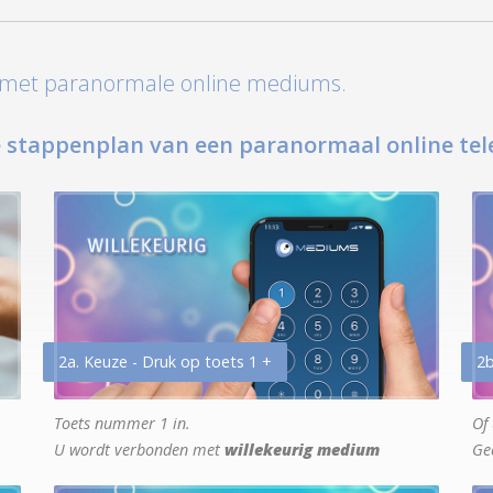
t met paranormale online mediums.
 stappenplan van een paranormaal online tel
2a. Keuze - Druk op toets 1 +
2b
Toets nummer 1 in.
Of 
U wordt verbonden met
willekeurig medium
Ge