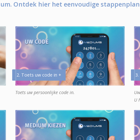
um. Ontdek hier het eenvoudige stappenplan
2. Toets uw code in +
3.
Toets uw persoonlijke code in.
Uw
U 