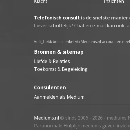
Klacht
Inzichten
Telefonisch consult
is de snelste manier
Liever schriftelijk? Chat en e-mail kan ook, al
Veiligheid: betaal enkel via Mediums.nl-account en de
Bronnen & sitemap
Liefde & Relaties
Toekomst & Begeleiding
Consulenten
Aanmelden als Medium
Mediums.nl
© sinds 2006 - 2026
- mediums N
Paranormale Hulplijn:mediums geven inzich