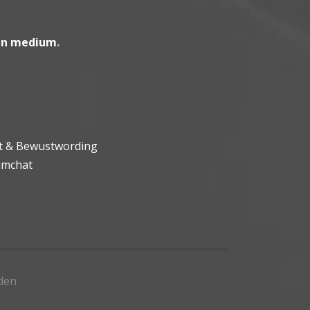
en medium
.
ht & Bewustwording
umchat
den