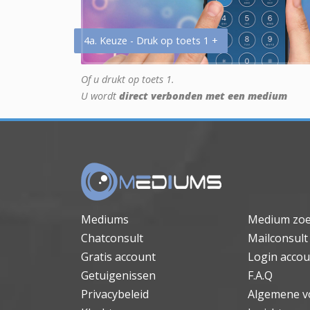
4a. Keuze - Druk op toets 1 +
Of u drukt op toets 1.
U wordt
direct verbonden met een medium
Mediums
Medium zo
Chatconsult
Mailconsult
Gratis account
Login accou
Getuigenissen
F.A.Q
Privacybeleid
Algemene v