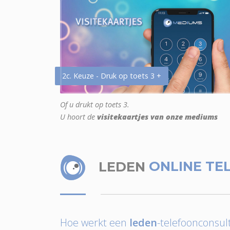
2c. Keuze - Druk op toets 3 +
Of u drukt op toets 3.
U hoort de
visitekaartjes van onze mediums
LEDEN
ONLINE TE
Hoe werkt een
leden
-telefoonconsult