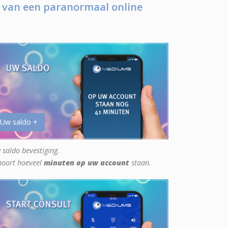
 van een paranormaal online
 Uw saldo +
 saldo bevestiging.
hoort hoeveel
minuten op uw account
staan.