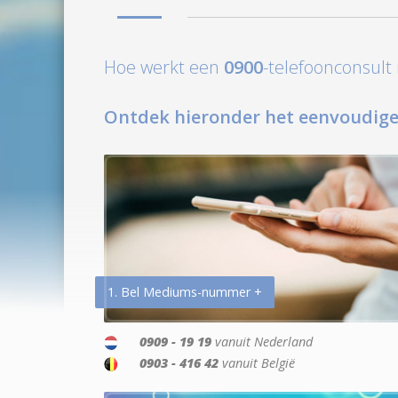
Hoe werkt een
0900
-telefoonconsul
Ontdek hieronder het eenvoudige
1. Bel Mediums-nummer +
0909 - 19 19
vanuit Nederland
0903 - 416 42
vanuit België