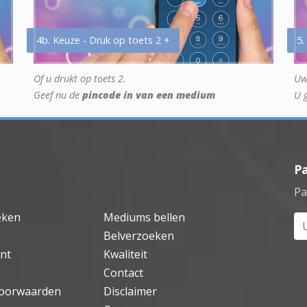
4b. Keuze - Druk op toets 2 +
5.
Of u drukt op toets 2.
Uw
Geef nu de
pincode in van een medium
U 
P
Pa
eken
Mediums bellen
Uw
Belverzoeken
nt
Kwaliteit
Contact
oorwaarden
Disclaimer