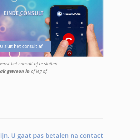
 U sluit het consult af +
enst het consult af te sluiten.
ak gewoon in
of leg af.
ijn. U gaat pas betalen na contact