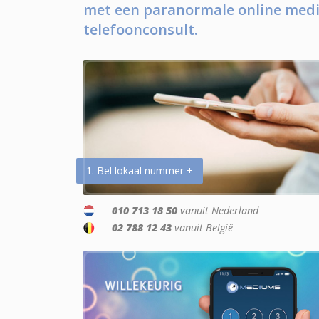
met een paranormale online medi
telefoonconsult.
1. Bel lokaal nummer +
010 713 18 50
vanuit Nederland
02 788 12 43
vanuit België