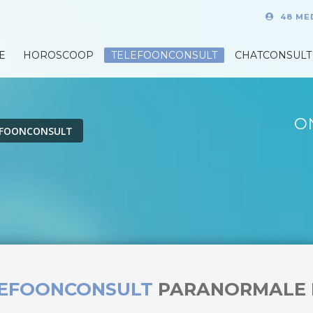
48 ME
E
HOROSCOOP
TELEFOONCONSULT
CHATCONSULT
O
EFOONCONSULT
LEFOONCONSULT
PARANORMALE 