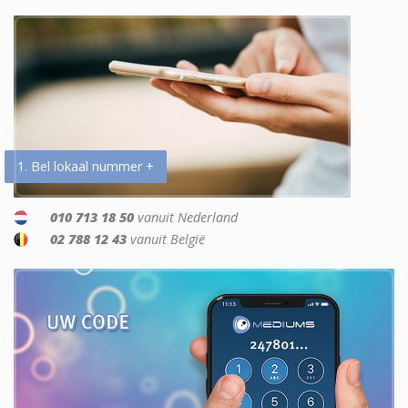
1. Bel lokaal nummer +
010 713 18 50
vanuit Nederland
02 788 12 43
vanuit België