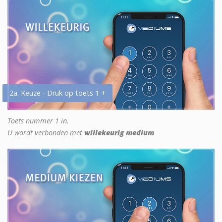
2a. Keuze - Druk op toets 1 +
Toets nummer 1 in.
U wordt verbonden met
willekeurig medium