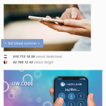
1. Bel lokaal nummer +
010 713 18 50
vanuit Nederland
02 788 12 43
vanuit België