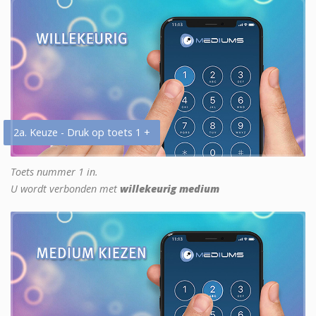
2a. Keuze - Druk op toets 1 +
Toets nummer 1 in.
U wordt verbonden met
willekeurig medium